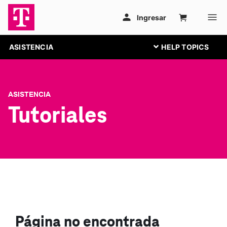
ASISTENCIA
ASISTENCIA
Tutoriales