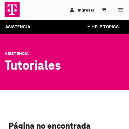
ASISTENCIA
ASISTENCIA
Tutoriales