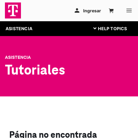
ASISTENCIA
ASISTENCIA
Tutoriales