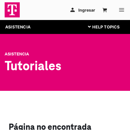
ASISTENCIA
ASISTENCIA
Tutoriales