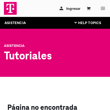
ASISTENCIA
ASISTENCIA
Tutoriales