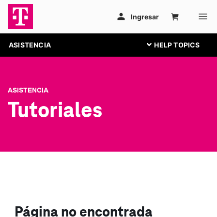
ASISTENCIA
ASISTENCIA
Tutoriales