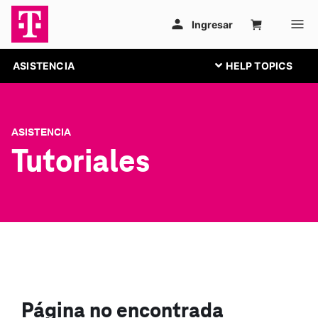
ASISTENCIA
ASISTENCIA
Tutoriales