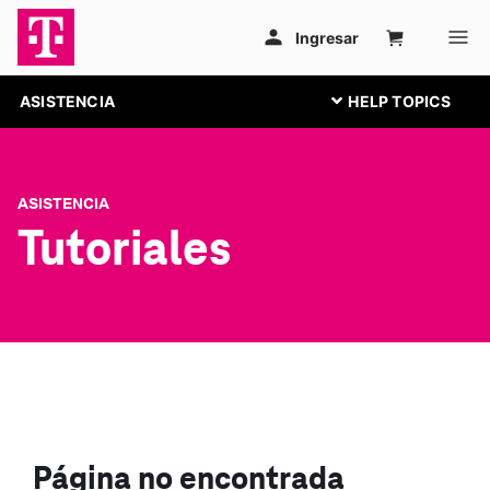
ASISTENCIA
ASISTENCIA
Tutoriales