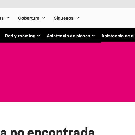
Red y roaming
Asistencia de planes
Asistencia de d