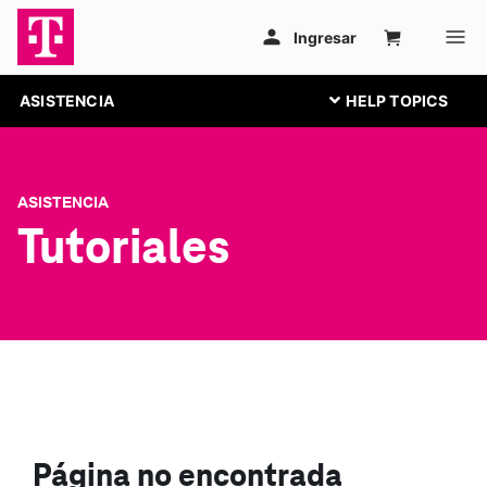
ASISTENCIA
ASISTENCIA
Tutoriales