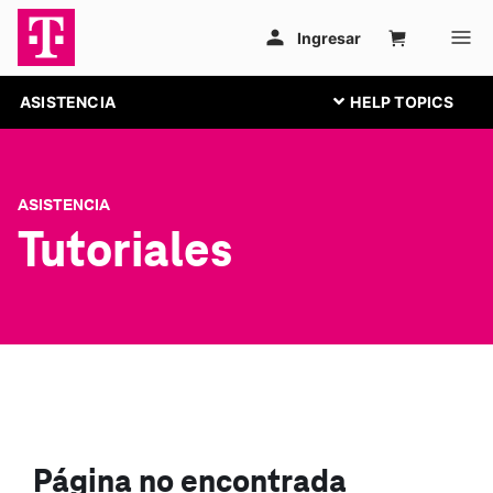
ASISTENCIA
ASISTENCIA
Tutoriales