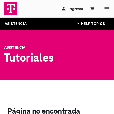
ASISTENCIA
ASISTENCIA
Tutoriales