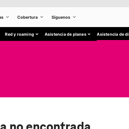
Red y roaming
Asistencia de planes
Asistencia de d