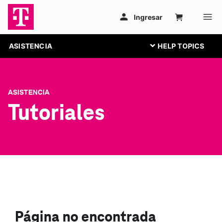
ASISTENCIA
ASISTENCIA
Tutoriales