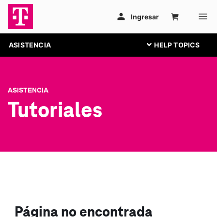
ASISTENCIA
ASISTENCIA
Tutoriales