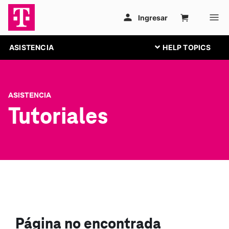
ASISTENCIA
ASISTENCIA
Tutoriales