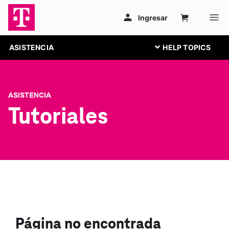
ASISTENCIA
ASISTENCIA
Tutoriales