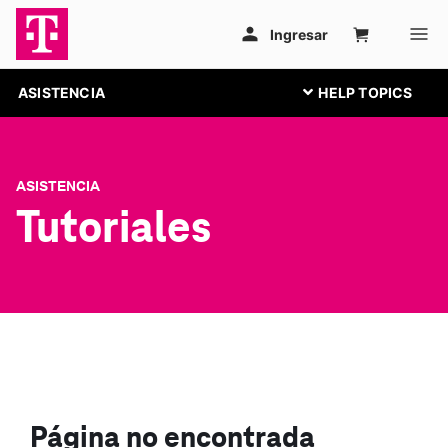
ASISTENCIA
ASISTENCIA
Tutoriales