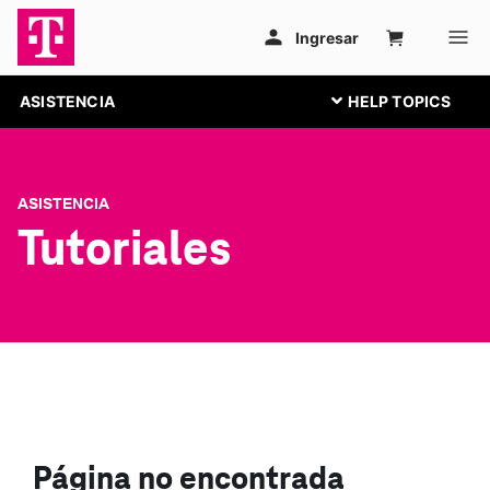
ASISTENCIA
ASISTENCIA
Tutoriales