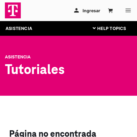
ASISTENCIA
ASISTENCIA
Tutoriales