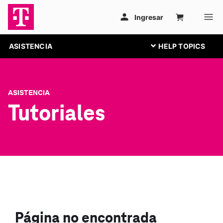
ASISTENCIA
ASISTENCIA
Tutoriales