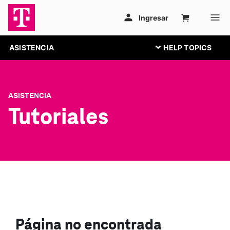
ASISTENCIA
ASISTENCIA
Tutoriales