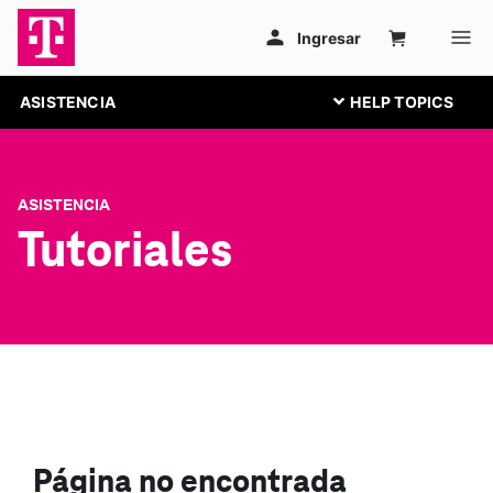
ASISTENCIA
ASISTENCIA
Tutoriales