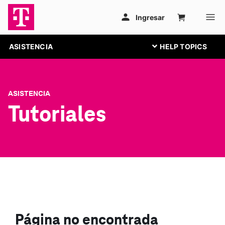
ASISTENCIA
ASISTENCIA
Tutoriales