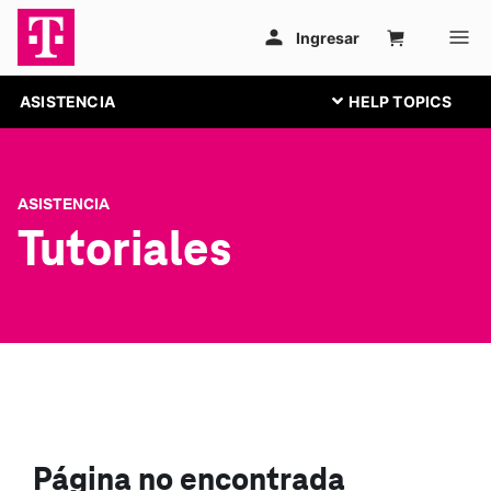
ASISTENCIA
ASISTENCIA
Tutoriales