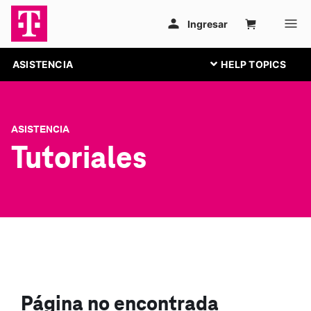
ASISTENCIA
ASISTENCIA
Tutoriales