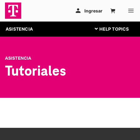
ASISTENCIA
ASISTENCIA
Tutoriales