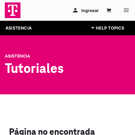
ASISTENCIA
ASISTENCIA
Tutoriales