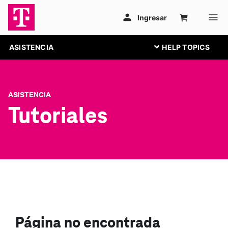
ASISTENCIA
ASISTENCIA
Tutoriales