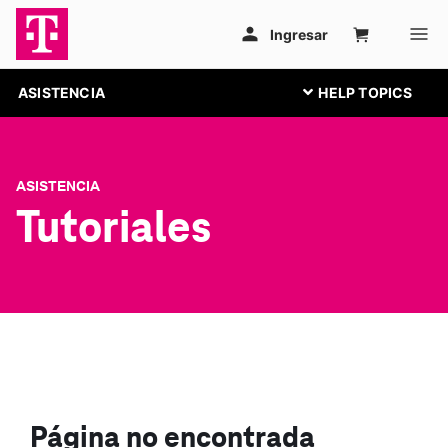
ASISTENCIA
ASISTENCIA
Tutoriales