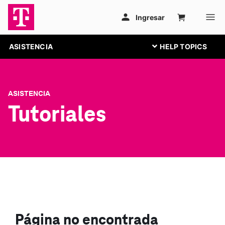
ASISTENCIA
ASISTENCIA
Tutoriales