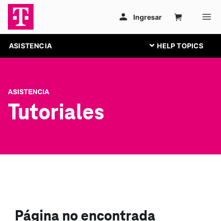
ASISTENCIA
ASISTENCIA
Tutoriales