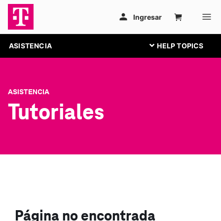
ASISTENCIA
ASISTENCIA
Tutoriales