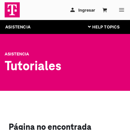
ASISTENCIA
ASISTENCIA
Tutoriales