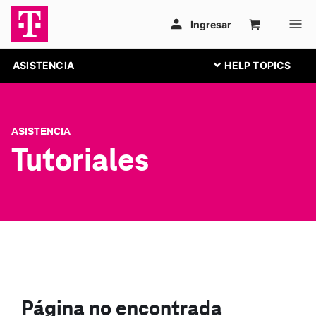
ASISTENCIA
ASISTENCIA
Tutoriales