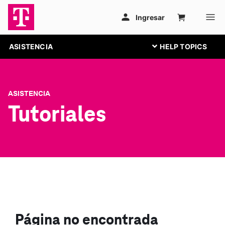
ASISTENCIA
ASISTENCIA
Tutoriales