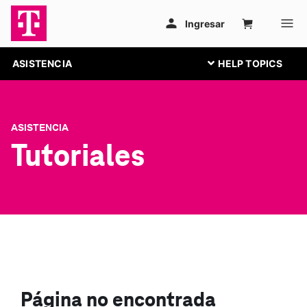
ASISTENCIA
ASISTENCIA
Tutoriales