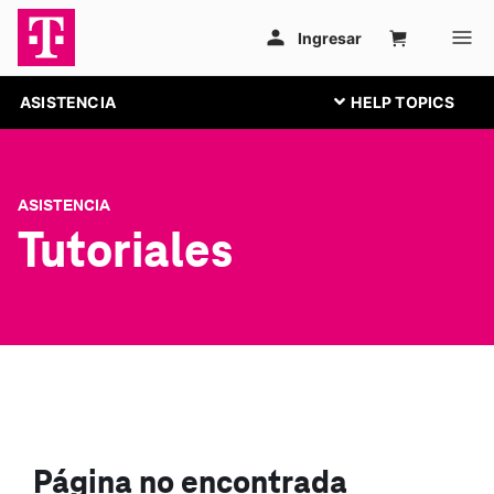
ASISTENCIA
ASISTENCIA
Tutoriales