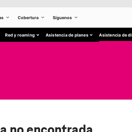
Red y roaming
Asistencia de planes
Asistencia de d