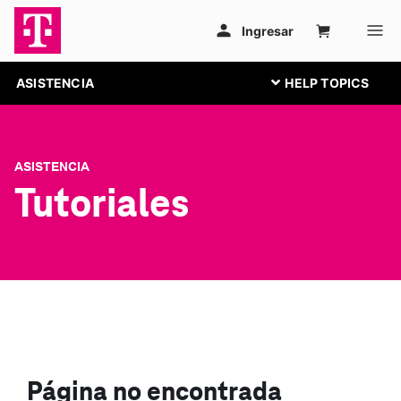
ASISTENCIA
ASISTENCIA
Tutoriales