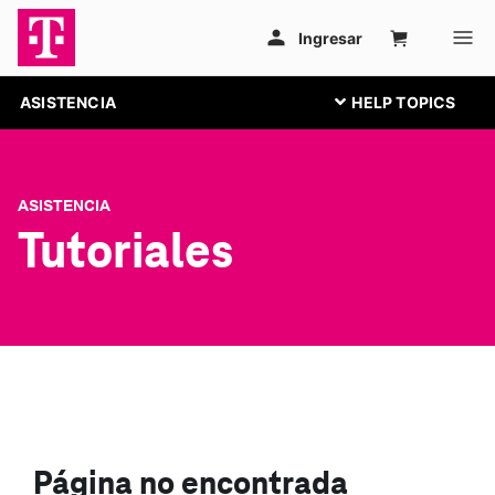
ASISTENCIA
ASISTENCIA
Tutoriales