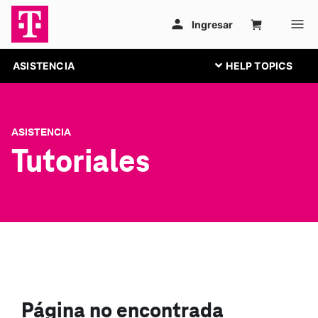
ASISTENCIA
ASISTENCIA
Tutoriales