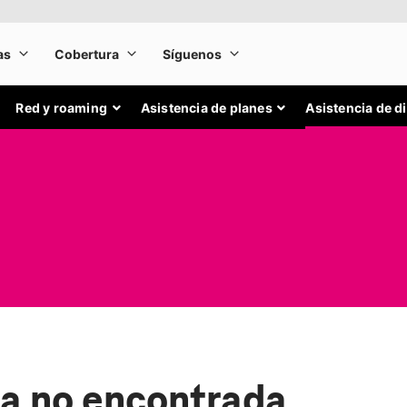
Red y roaming
Asistencia de planes
Asistencia de d