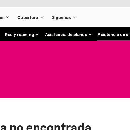
Red y roaming
Asistencia de planes
Asistencia de d