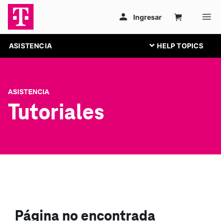
ASISTENCIA
ASISTENCIA
Tutoriales