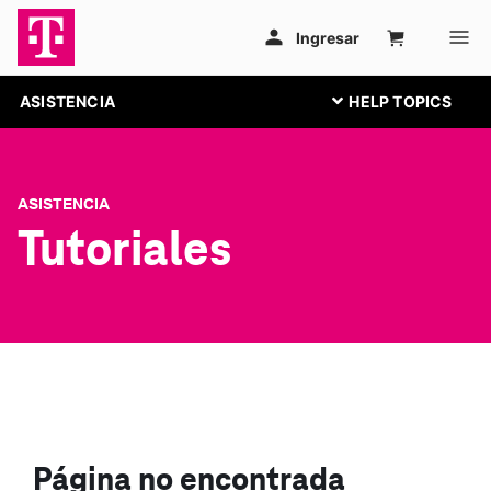
ASISTENCIA
ASISTENCIA
Tutoriales