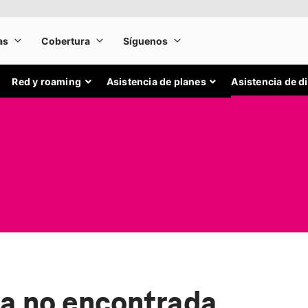
Red y roaming
Asistencia de planes
Asistencia de d