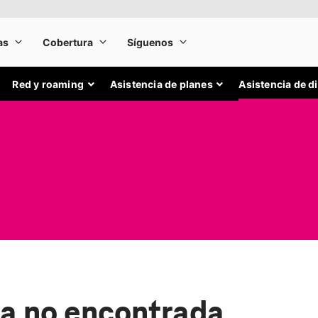
Red y roaming
Asistencia de planes
Asistencia de d