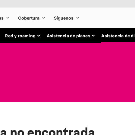
Red y roaming
Asistencia de planes
Asistencia de d