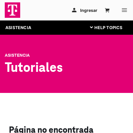
ASISTENCIA
ASISTENCIA
Tutoriales